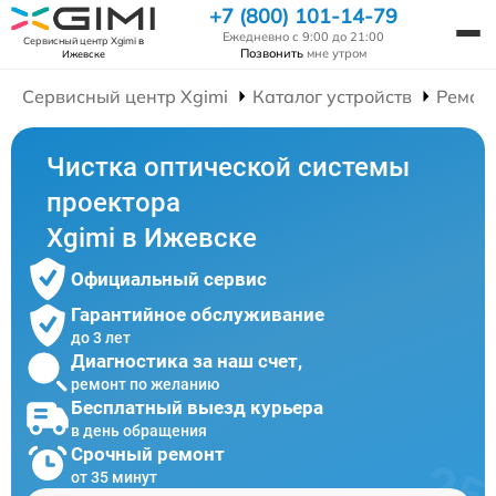
+7 (800) 101-14-79
Ежедневно с 9:00 до 21:00
Сервисный центр Xgimi
в
Позвонить
мне утром
Ижевске
Сервисный центр Xgimi
Каталог устройств
Ремон
Чистка оптической системы
проектора
Xgimi в Ижевске
Официальный сервис
Гарантийное обслуживание
до 3 лет
Диагностика за наш счет,
ремонт по желанию
Бесплатный выезд курьера
в день обращения
Срочный ремонт
от 35 минут