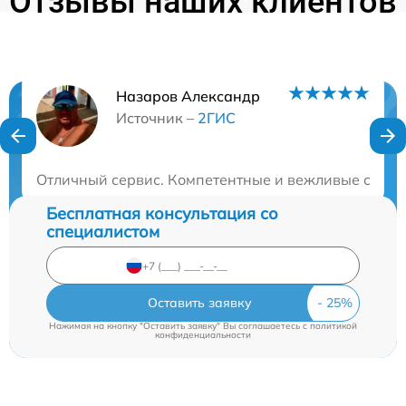
Отзывы наших клиентов
Назаров Александр
Нужна консультация?
Источник –
2ГИС
Закажите бесплатную консультацию
Отличный сервис. Компетентные и вежливые специа
Бесплатная консультация со
специалистом
Оставить заявку
Нажимая на кнопку "Оставить заявку" Вы соглашаетесь c
политикой
конфиденциальности